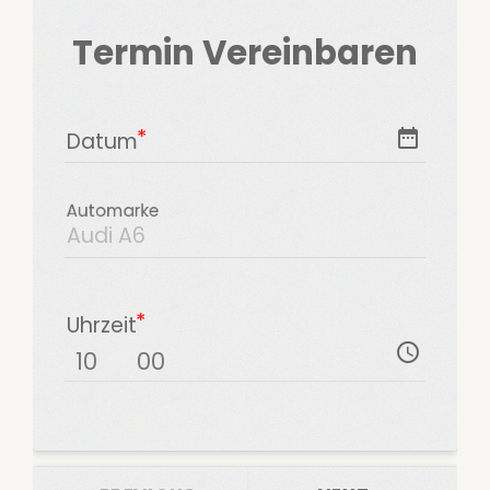
Termin Vereinbaren
date_range
Datum
Automarke
Uhrzeit
access_time